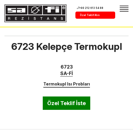
+90 212 613 54 88
Özel Teklif Alın
6723 Kelepçe Termokupl
6723
SA-Fİ
Termokupl Isı Probları
Özel Teklif İste