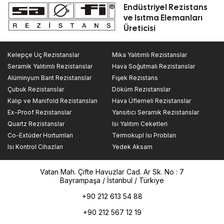
Endüstriyel Rezistans
ve Isıtma Elemanları
Üreticisi
Kelepçe Uç Rezistanslar
Mika Yalıtımlı Rezistanslar
Seramik Yalıtımlı Rezistanslar
Hava Soğutmalı Rezistanslar
Alüminyum Bant Rezistanslar
Fişek Rezistans
Çubuk Rezistanslar
Döküm Rezistanslar
Kalıp ve Manifold Rezistansları
Hava Üflemeli Rezistanslar
Ex-Proof Rezistanslar
Yansıtıcı Seramik Rezistanslar
Quartz Rezistanslar
Isı Yalıtım Ceketleri
Co-Extüder Hortumları
Termokupl Isı Probları
Isı Kontrol Cihazları
Yedek Aksam
Vatan Mah. Çifte Havuzlar Cad. Ar Sk. No : 7
Bayrampaşa / İstanbul / Türkiye
+90 212 613 54 88
+90 212 567 12 19