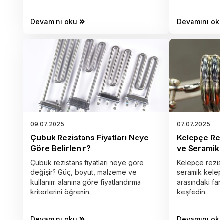
Devamını oku
Devamını ok
09.07.2025
07.07.2025
Çubuk Rezistans Fiyatları Neye
Kelepçe Rez
Göre Belirlenir?
ve Seramik 
Çubuk rezistans fiyatları neye göre
Kelepçe rezi
değişir? Güç, boyut, malzeme ve
seramik kelep
kullanım alanına göre fiyatlandırma
arasındaki far
kriterlerini öğrenin.
keşfedin.
Devamını oku
Devamını ok