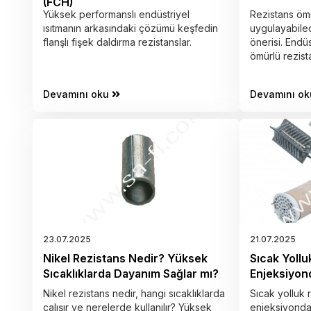
(FCH)
Yüksek performanslı endüstriyel
Rezistans öm
ısıtmanın arkasındaki çözümü keşfedin
uygulayabilec
flanşlı fişek daldırma rezistanslar.
önerisi. Endüs
ömürlü rezist
Devamını oku
Devamını ok
23.07.2025
21.07.2025
Nikel Rezistans Nedir? Yüksek
Sıcak Yolluk
Sıcaklıklarda Dayanım Sağlar mı?
Enjeksiyond
Nikel rezistans nedir, hangi sıcaklıklarda
Sıcak yolluk r
çalışır ve nerelerde kullanılır? Yüksek
enjeksiyonda 