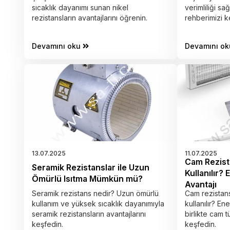
sıcaklık dayanımı sunan nikel
verimliliği sağ
rezistansların avantajlarını öğrenin.
rehberimizi k
Devamını oku
Devamını ok
13.07.2025
11.07.2025
Cam Rezist
Seramik Rezistanslar ile Uzun
Kullanılır? E
Ömürlü Isıtma Mümkün mü?
Avantajı
Seramik rezistans nedir? Uzun ömürlü
Cam rezistan
kullanım ve yüksek sıcaklık dayanımıyla
kullanılır? Ene
seramik rezistansların avantajlarını
birlikte cam 
keşfedin.
keşfedin.