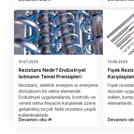
01.07.2025
13.06.2025
Rezistans Nedir? Endüstriyel
Fişek Rezis
Isıtmanın Temel Prensipleri
Karşılaşıla
Rezistans, elektrik enerjisini ısı enerjisine
Fişek rezistan
dönüştüren bir ısıtma elemanıdır.
duyulan uygul
Endüstriyel uygulamalarda, kontrollü ve
edilen, kompak
verimli ısıtma ihtiyacını karşılamak üzere
elemanlardır.
geliştirilmiş birçok farklı rezistans çeşidi
kullanılmaktadır.
Devamını oku
Devamını ok