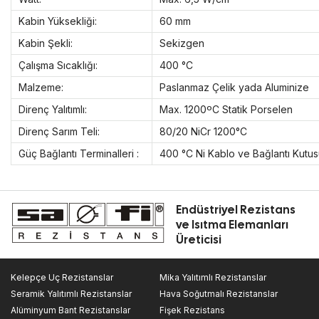
Kabin Yüksekliği:
60 mm
Kabin Şekli:
Sekizgen
Çalışma Sıcaklığı:
400 °C
Malzeme:
Paslanmaz Çelik yada Aluminize
Direnç Yalıtımlı:
Max. 1200ºC Statik Porselen
Direnç Sarım Teli:
80/20 NiCr 1200°C
Güç Bağlantı Terminalleri :
400 °C Ni Kablo ve Bağlantı Kutu
Endüstriyel Rezistans
ve Isıtma Elemanları
Üreticisi
Kelepçe Uç Rezistanslar
Mika Yalıtımlı Rezistanslar
Seramik Yalıtımlı Rezistanslar
Hava Soğutmalı Rezistanslar
Alüminyum Bant Rezistanslar
Fişek Rezistans