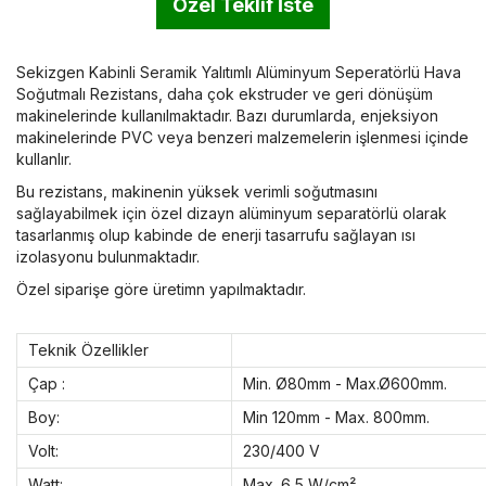
Özel Teklif İste
Sekizgen Kabinli Seramik Yalıtımlı Alüminyum Seperatörlü Hava
Soğutmalı Rezistans, daha çok ekstruder ve geri dönüşüm
makinelerinde kullanılmaktadır. Bazı durumlarda, enjeksiyon
makinelerinde PVC veya benzeri malzemelerin işlenmesi içinde
kullanlır.
Bu rezistans, makinenin yüksek verimli soğutmasını
sağlayabilmek için özel dizayn alüminyum separatörlü olarak
tasarlanmış olup kabinde de enerji tasarrufu sağlayan ısı
izolasyonu bulunmaktadır.
Özel siparişe göre üretimn yapılmaktadır.
Teknik Özellikler
Çap :
Min. Ø80mm - Max.Ø600mm.
Boy:
Min 120mm - Max. 800mm.
Volt:
230/400 V
Watt:
Max. 6,5 W/cm²