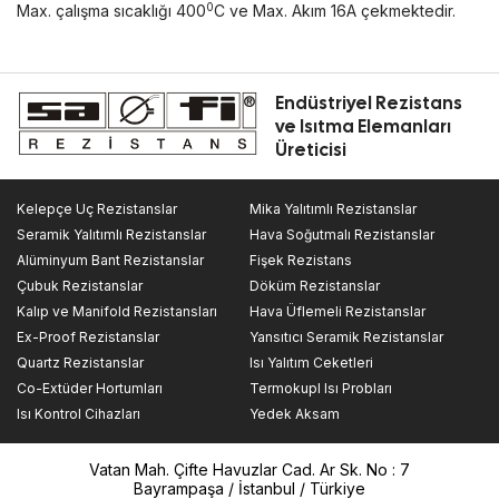
0
Max. çalışma sıcaklığı 400
C ve Max. Akım 16A çekmektedir.
Endüstriyel Rezistans
ve Isıtma Elemanları
Üreticisi
Kelepçe Uç Rezistanslar
Mika Yalıtımlı Rezistanslar
Seramik Yalıtımlı Rezistanslar
Hava Soğutmalı Rezistanslar
Alüminyum Bant Rezistanslar
Fişek Rezistans
Çubuk Rezistanslar
Döküm Rezistanslar
Kalıp ve Manifold Rezistansları
Hava Üflemeli Rezistanslar
Ex-Proof Rezistanslar
Yansıtıcı Seramik Rezistanslar
Quartz Rezistanslar
Isı Yalıtım Ceketleri
Co-Extüder Hortumları
Termokupl Isı Probları
Isı Kontrol Cihazları
Yedek Aksam
Vatan Mah. Çifte Havuzlar Cad. Ar Sk. No : 7
Bayrampaşa / İstanbul / Türkiye