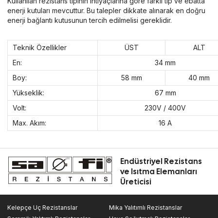
Kullanılan rezistans tipinin ihtiyaçlarına göre farklı tip ve ebatta
enerji kutuları mevcuttur. Bu talepler dikkate alınarak en doğru
enerji bağlantı kutusunun tercih edilmelisi gereklidir.
Teknik Özellikler
ÜST
ALT
En:
34 mm
Boy:
58 mm
40 mm
Yükseklik:
67 mm
Volt:
230V / 400V
Max. Akım:
16 A
Endüstriyel Rezistans
ve Isıtma Elemanları
Üreticisi
Kelepçe Uç Rezistanslar
Mika Yalıtımlı Rezistanslar