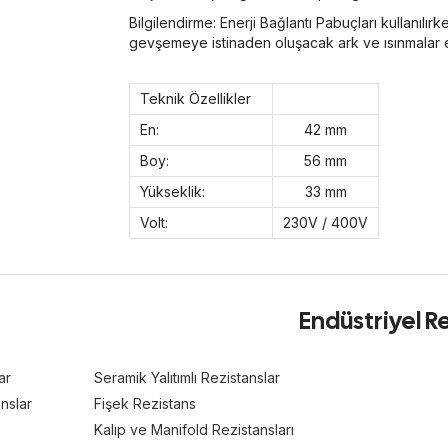
Bilgilendirme: Enerji Bağlantı Pabuçları kullanılır
gevşemeye istinaden oluşacak ark ve ısınmalar e
Teknik Özellikler
En:
42 mm
Boy:
56 mm
Yükseklik:
33 mm
Volt:
230V / 400V
Endüstriyel Re
ar
Seramik Yalıtımlı Rezistanslar
nslar
Fişek Rezistans
Kalıp ve Manifold Rezistansları