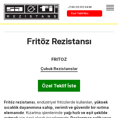
+90 212 613 54 88
Özel Teklif Alın
Fritöz Rezistansı
FRITOZ
Çubuk Rezistanslar
Özel Teklif İste
Fritöz rezistansı
, endüstriyel fritözlerde kullanılan,
yüksek
sıcaklık dayanımına sahip, verimli ve güvenilir bir ısıtma
elemanıdır
. Kızartma işlemlerinde
yağı hızlı ve eşit şekilde
ısıtmak
için özel olarak tasarlanmıştır.
Paslanmaz çelik veya