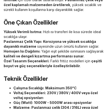
özel kaplamalı malzemeden üretilerek
, yüksek sıcaklık ve
sürekli kullanım koşullarına karşı dayanıklılık sağlar.
Öne Çıkan Özellikler
Yüksek Verimli Isıtma:
Hızlı ısı transferi ile kısa sürede ideal
sıcaklığa ulaşır.
Paslanmaz Çelik Yapı:
Korozyona ve yüksek sıcaklığa
dayanıklı malzeme
sayesinde uzun ömürlü kullanım sağlar.
Homojen Isı Dağılımı:
Yağın eşit şekilde ısınmasını sağlayarak
kaliteli ve dengeli kızartma performansı sunar
.
Özel Tasarım Seçenekleri:
Farklı fritöz modelleri için
çeşitli
boyut ve güç seçenekleriyle özelleştirilebilir
.
Teknik Özellikler
Çalışma Sıcaklığı:
Maksimum 350°C
Voltaj Seçenekleri:
230V / 380V / 400V veya özel
voltaj opsiyonları
Güç (Watt):
1000W - 5000W arası opsiyonlar
Malzeme:
Paslanmaz çelik (304 / 316L) veya özel