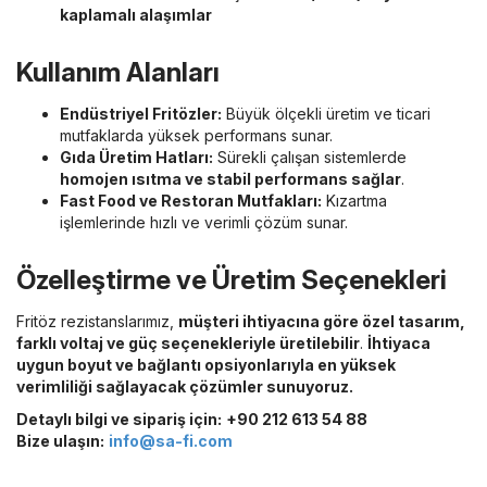
kaplamalı alaşımlar
Kullanım Alanları
Endüstriyel Fritözler:
Büyük ölçekli üretim ve ticari
mutfaklarda yüksek performans sunar.
Gıda Üretim Hatları:
Sürekli çalışan sistemlerde
homojen ısıtma ve stabil performans sağlar
.
Fast Food ve Restoran Mutfakları:
Kızartma
işlemlerinde hızlı ve verimli çözüm sunar.
Özelleştirme ve Üretim Seçenekleri
Fritöz rezistanslarımız,
müşteri ihtiyacına göre özel tasarım,
farklı voltaj ve güç seçenekleriyle üretilebilir
.
İhtiyaca
uygun boyut ve bağlantı opsiyonlarıyla en yüksek
verimliliği sağlayacak çözümler sunuyoruz.
Detaylı bilgi ve sipariş için:
+90 212 613 54 88
Bize ulaşın:
info@sa-fi.com