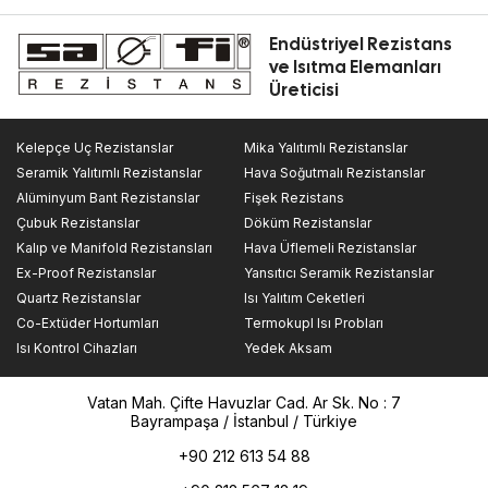
Endüstriyel Rezistans
ve Isıtma Elemanları
Üreticisi
Kelepçe Uç Rezistanslar
Mika Yalıtımlı Rezistanslar
Seramik Yalıtımlı Rezistanslar
Hava Soğutmalı Rezistanslar
Alüminyum Bant Rezistanslar
Fişek Rezistans
Çubuk Rezistanslar
Döküm Rezistanslar
Kalıp ve Manifold Rezistansları
Hava Üflemeli Rezistanslar
Ex-Proof Rezistanslar
Yansıtıcı Seramik Rezistanslar
Quartz Rezistanslar
Isı Yalıtım Ceketleri
Co-Extüder Hortumları
Termokupl Isı Probları
Isı Kontrol Cihazları
Yedek Aksam
Vatan Mah. Çifte Havuzlar Cad. Ar Sk. No : 7
Bayrampaşa / İstanbul / Türkiye
+90 212 613 54 88